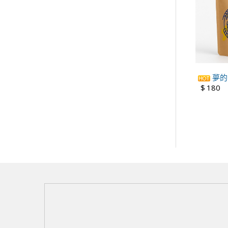
夢的力
$
180