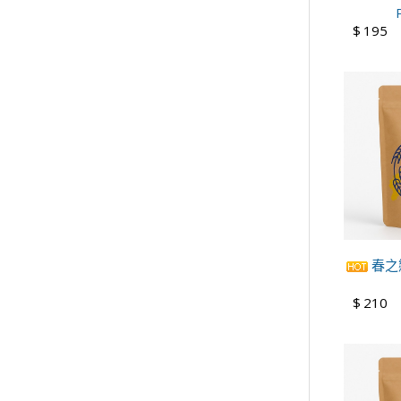
$
195
春之戀
$
210