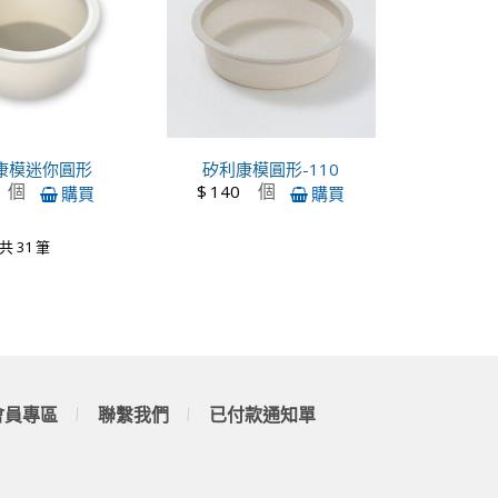
康模迷你圓形
矽利康模圓形-110
個
個
$
140
購買
購買
共 31 筆
會員專區
聯繫我們
已付款通知單