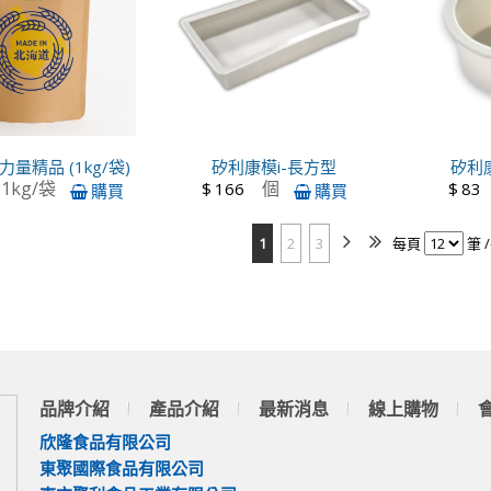
量精品 (1kg/袋)
矽利康模i-長方型
矽利
1kg/袋
個
$
166
$
83
購買
購買
1
2
3
每頁
筆 /
品牌介紹
產品介紹
最新消息
線上購物
欣隆食品有限公司
東聚國際食品有限公司