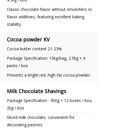
Classic chocolate flavor without emulsifiers or
flavor additives, featuring excellent baking
stability.
Cocoa powder KV
Cocoa butter content 21-23%.
Package Specification: 15kg/bag, 2.5kg × 4
packs / box
Presents a bright red, high-fat cocoa powder.
Milk Chocolate Shavings
Package Specification : 450g × 12 boxes / box,
2kg / box
Sliced milk chocolate, convenient for
decorating pastries.