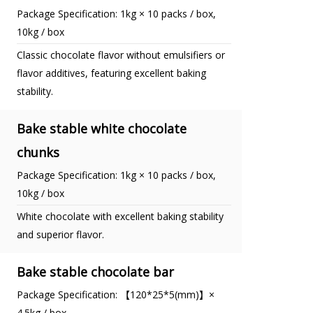
Package Specification: 1kg × 10 packs / box,
10kg / box
Classic chocolate flavor without emulsifiers or
flavor additives, featuring excellent baking
stability.
Bake stable white chocolate
chunks
Package Specification: 1kg × 10 packs / box,
10kg / box
White chocolate with excellent baking stability
and superior flavor.
Bake stable chocolate bar
Package Specification: 【120*25*5(mm)】×
4.5kg / box