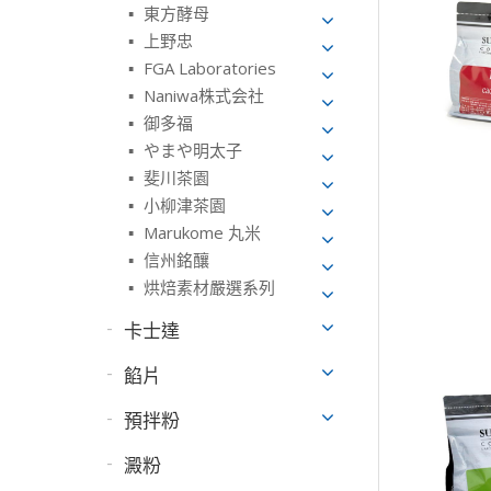
東方酵母
上野忠
FGA Laboratories
Naniwa株式会社
御多福
やまや明太子
斐川茶園
小柳津茶園
Marukome 丸米
信州銘釀
烘焙素材嚴選系列
卡士達
餡片
預拌粉
澱粉