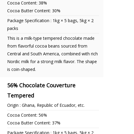
Cocoa Content: 38%
Cocoa Butter Content: 30%
Package Specification : 1kg × 5 bags, 5kg × 2
packs
This is a milk-type tempered chocolate made
from flavorful cocoa beans sourced from
Central and South America, combined with rich
Nordic milk for a strong milk flavor. The shape
is coin-shaped.
56% Chocolate Couverture
Tempered
Origin : Ghana, Republic of Ecuador, etc.
Cocoa Content: 56%
Cocoa Butter Content: 37%
Package Specification : 1kg × 5 bags, 5kg × 2