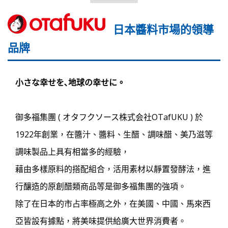
日本醬料市場的領導
品牌
小さな幸せを､地球の幸せに。
御多福集團 ( オタフクソース株式会社OTafUKU ) 於
1922年創業，在醬汁、醬料、生醋、調味醋、美乃滋等
調味製品上具有相當多的經驗，
藉由多樣原料的搭配組合，活用素材以靜置發酵法，進
行釀造的原創醋類商品等是御多福集團的強項。
除了在日本的市占率極高之外，在美國、中國、馬來西
亞皆設有據點，將美味提供給廣大世界消費者。