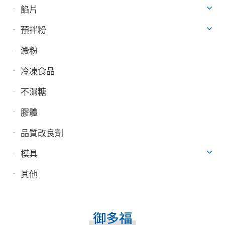
餡片
預拌粉
澱粉
冷凍食品
不濕糖
膠體
品質改良劑
模具
其他
御多福