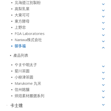
北海道江別製粉
高梨乳業
大東可可
東方酵母
上野忠
FGA Laboratories
Naniwa株式会社
御多福
產品列表
やまや明太子
斐川茶園
小柳津茶園
Marukome 丸米
信州銘釀
烘焙素材嚴選系列
卡士達