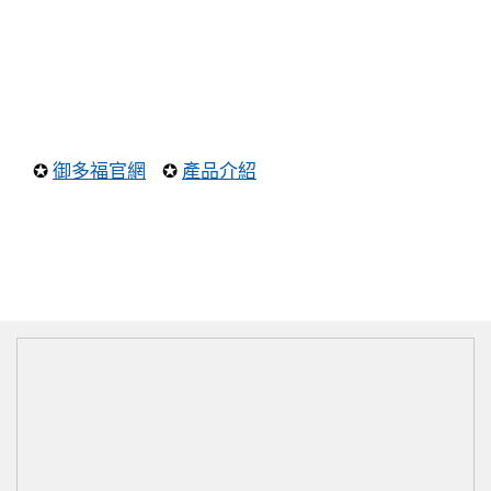
✪
御多福官網
✪
產品介紹