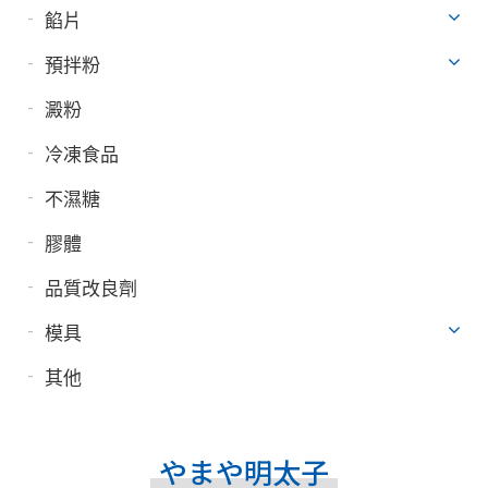
餡片
預拌粉
澱粉
冷凍食品
不濕糖
膠體
品質改良劑
模具
其他
やまや明太子