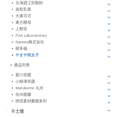
北海道江別製粉
高梨乳業
大東可可
東方酵母
上野忠
FGA Laboratories
Naniwa株式会社
御多福
やまや明太子
產品列表
斐川茶園
小柳津茶園
Marukome 丸米
信州銘釀
烘焙素材嚴選系列
卡士達