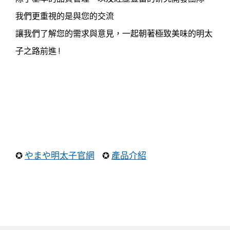
我們更重視的是與您的交流
讓我們了解您的需求與意見，一起朝著極致美味的明太
子之路前進 !
✪
やまや明太子官網
✪
產品介紹