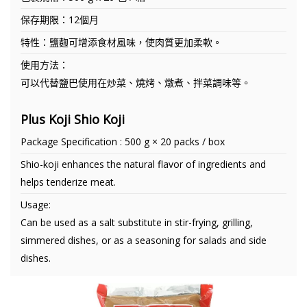
保存期限：12個月
特性：鹽麴可增添食材風味，使肉質更加柔軟。
使用方法：
可以代替鹽巴使用在炒菜、燒烤、燉煮、拌菜調味等。
Plus Koji Shio Koji
Package Specification : 500 g × 20 packs / box
Shio-koji enhances the natural flavor of ingredients and
helps tenderize meat.
Usage:
Can be used as a salt substitute in stir-frying, grilling,
simmered dishes, or as a seasoning for salads and side
dishes.