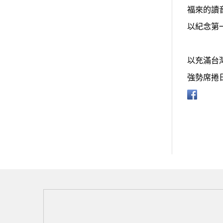
福來的讀音(
以紀念第
以充滿台
強勢席捲