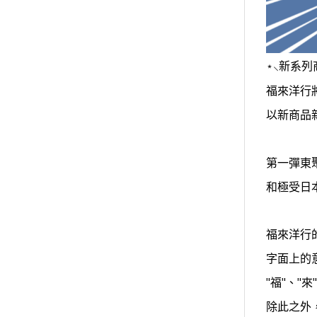
新系列
⋆⸜
福來洋行將
以新商品
第一彈東
和極受日
福來洋行
字面上的
"福"、"
除此之外