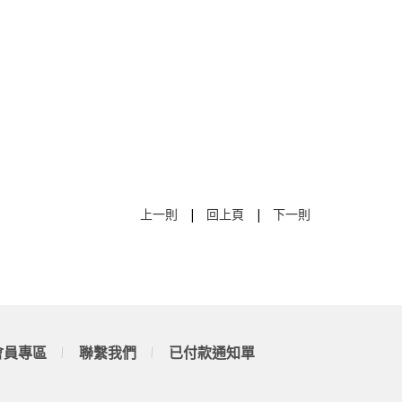
上一則
|
回上頁
|
下一則
會員專區
聯繫我們
已付款通知單