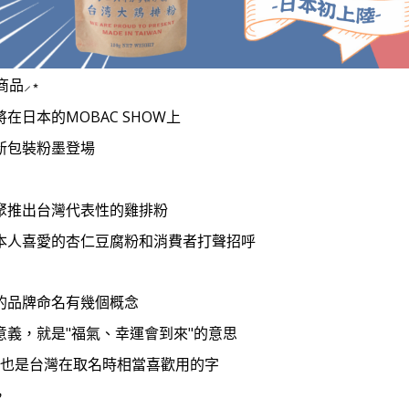
商品
⸝⋆
在日本的MOBAC SHOW上
新包裝粉墨登場
聚推出台灣代表性的雞排粉
本人喜愛的杏仁豆腐粉和消費者打聲招呼
的品牌命名有幾個概念
意義，就是"福氣、幸運會到來"的意思
來"也是台灣在取名時相當喜歡用的字
，